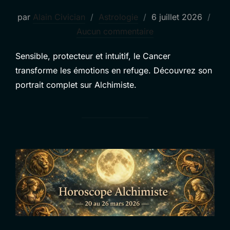
Publié
par
Alain Civician
Astrologie
6 juillet 2026
le
Aucun commentaire
Sensible, protecteur et intuitif, le Cancer
transforme les émotions en refuge. Découvrez son
portrait complet sur Alchimiste.