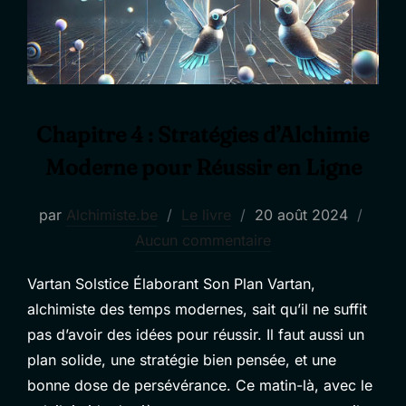
Chapitre 4 : Stratégies d’Alchimie
Moderne pour Réussir en Ligne
Publié
par
Alchimiste.be
Le livre
20 août 2024
le
Aucun commentaire
Vartan Solstice Élaborant Son Plan Vartan,
alchimiste des temps modernes, sait qu’il ne suffit
pas d’avoir des idées pour réussir. Il faut aussi un
plan solide, une stratégie bien pensée, et une
bonne dose de persévérance. Ce matin-là, avec le