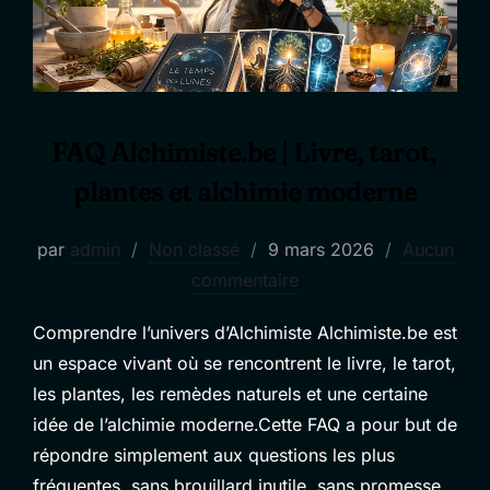
FAQ Alchimiste.be | Livre, tarot,
plantes et alchimie moderne
Publié
par
admin
Non classé
9 mars 2026
Aucun
le
commentaire
Comprendre l’univers d’Alchimiste Alchimiste.be est
un espace vivant où se rencontrent le livre, le tarot,
les plantes, les remèdes naturels et une certaine
idée de l’alchimie moderne.Cette FAQ a pour but de
répondre simplement aux questions les plus
fréquentes, sans brouillard inutile, sans promesse