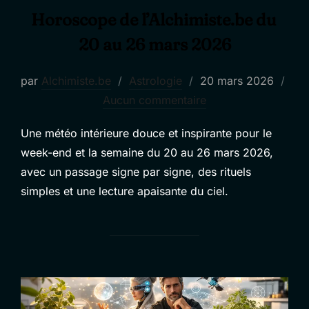
Horoscope de l’Alchimiste.be du
20 au 26 mars 2026
Publié
par
Alchimiste.be
Astrologie
20 mars 2026
le
Aucun commentaire
Une météo intérieure douce et inspirante pour le
week-end et la semaine du 20 au 26 mars 2026,
avec un passage signe par signe, des rituels
simples et une lecture apaisante du ciel.