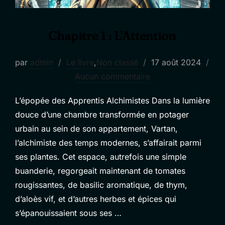
Chapitre 1 : L’Attention
Publié
par
admin
Le livre
,
Non classé
17 août 2024
le
Aucun commentaire
L’épopée des Apprentis Alchimistes Dans la lumière
douce d’une chambre transformée en potager
urbain au sein de son appartement, Vartan,
l’alchimiste des temps modernes, s’affairait parmi
ses plantes. Cet espace, autrefois une simple
buanderie, regorgeait maintenant de tomates
rougissantes, de basilic aromatique, de thym,
d’aloès vif, et d’autres herbes et épices qui
s’épanouissaient sous ses …