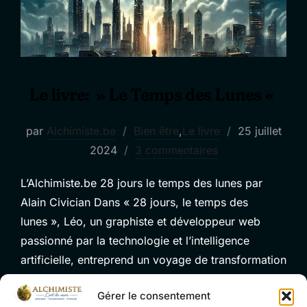
Le livre: » Le Temps des Lunes «
Publié
par
Alchimiste.be
Bien être
,
Le livre
25 juillet
le
2024
3 commentaires
L’Alchimiste.be 28 jours le temps des lunes par
Alain Civician Dans « 28 jours, le temps des
lunes », Léo, un graphiste et développeur web
passionné par la technologie et l’intelligence
artificielle, entreprend un voyage de transformation
personnelle après sa rencontre fortuite avec Vartan
Gérer le consentement
Solstice, l’alchimiste. Ce hasard, s’apparentant à un