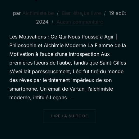
Publié
par
Alchimiste.be
Bien être
,
Le livre
19 août
le
2024
Aucun commentaire
Les Motivations : Ce Qui Nous Pousse à Agir |
Philosophie et Alchimie Moderne La Flamme de la
Motivation à l’aube d’une introspection Aux
premières lueurs de l’aube, tandis que Saint-Gilles
s’éveillait paresseusement, Léo fut tiré du monde
des rêves par le tintement impérieux de son
smartphone. Un email de Vartan, l’alchimiste
moderne, intitulé Leçons …
« CHAPITRE 3 : LES MOT
LIRE LA SUITE DE