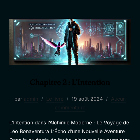
Chapitre 2 : L’Intention
Publié
par
admin
Le livre
19 août 2024
Aucun
le
commentaire
L’Intention dans l’Alchimie Moderne : Le Voyage de
Léo Bonaventura L’Écho d’une Nouvelle Aventure
Dans la quiétude de l’aube, alors que les premières