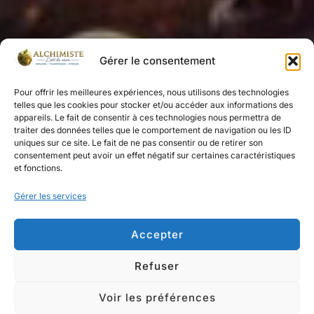
Gérer le consentement
Pour offrir les meilleures expériences, nous utilisons des technologies
telles que les cookies pour stocker et/ou accéder aux informations des
appareils. Le fait de consentir à ces technologies nous permettra de
traiter des données telles que le comportement de navigation ou les ID
uniques sur ce site. Le fait de ne pas consentir ou de retirer son
consentement peut avoir un effet négatif sur certaines caractéristiques
et fonctions.
Protégé : Chapitre 5 Lumière et
Gérer les services
Ombres
Accepter
Publié
par
Alchimiste.be
dans
Le livre
sur
20 août
le
2024
Refuser
Voir les préférences