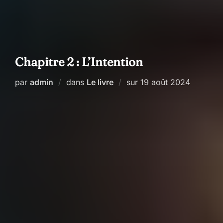
Chapitre 2 : L’Intention
Publié
par
admin
dans
Le livre
sur
19 août 2024
le