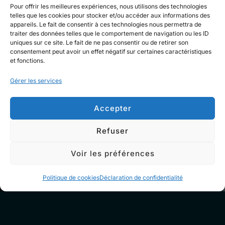
Pour offrir les meilleures expériences, nous utilisons des technologies
telles que les cookies pour stocker et/ou accéder aux informations des
Publié
par
admin
dans
Bien être
sur
16 août 2024
appareils. Le fait de consentir à ces technologies nous permettra de
le
traiter des données telles que le comportement de navigation ou les ID
uniques sur ce site. Le fait de ne pas consentir ou de retirer son
consentement peut avoir un effet négatif sur certaines caractéristiques
et fonctions.
Gérer les services
Accepter
Refuser
Voir les préférences
Politique de cookies
Déclaration de confidentialité
Et si la clé de la renaissance était