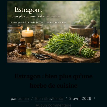
Estragon : bien plus qu’une
herbe de cuisine
Publié
par
admin
Bien être
,
Plante
2 avril 2026
le
Aucun commentaire