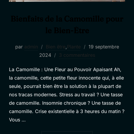
Bienfaits de la Camomille pour
le Bien-Être
Publié
par
admin
Bien être
,
Plante
19 septembre
le
2024
3 commentaires
La Camomille : Une Fleur au Pouvoir Apaisant Ah,
la camomille, cette petite fleur innocente qui, à elle
seule, pourrait bien être la solution à la plupart de
nos tracas modernes. Stress au travail ? Une tasse
de camomille. Insomnie chronique ? Une tasse de
camomille. Crise existentielle à 3 heures du matin ?
Vous …