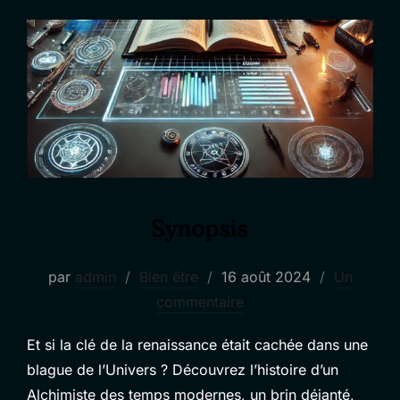
Synopsis
Publié
par
admin
Bien être
16 août 2024
Un
le
commentaire
Et si la clé de la renaissance était cachée dans une
blague de l’Univers ? Découvrez l’histoire d’un
Alchimiste des temps modernes, un brin déjanté,