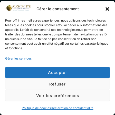
Gérer le consentement
Les 13 Vitamines Essentielles :
Pour offrir les meilleures expériences, nous utilisons des technologies
Leurs Bienfaits pour le Corps et
telles que les cookies pour stocker et/ou accéder aux informations des
appareils. Le fait de consentir à ces technologies nous permettra de
l’Esprit
traiter des données telles que le comportement de navigation ou les ID
uniques sur ce site. Le fait de ne pas consentir ou de retirer son
consentement peut avoir un effet négatif sur certaines caractéristiques
Publié
par
admin
Bien être
16 juillet 2024
Un
et fonctions.
le
commentaire
Gérer les services
Les 13 Vitamines Essentielles : Nourrir Votre Corps
Accepter
avec une Touche de Magie Alchimique Ah, les
vitamines ! Ces petites molécules magiques qui
Refuser
nourrissent nos cellules et nous permettent de
fonctionner comme des êtres humains (plutôt que
Voir les préférences
des zombies). Imaginez-les comme les ingrédients
Politique de cookies
Déclaration de confidentialité
secrets dans la recette de votre bien-être.