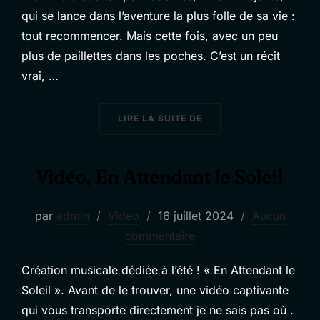
qui se lance dans l’aventure la plus folle de sa vie :
tout recommencer. Mais cette fois, avec un peu
plus de paillettes dans les poches. C’est un récit
vrai, …
« SYNOPSIS »
LIRE LA SUITE DE
Vidéo, En Attendant le Soleil
Publié
par
admin
Video
16 juillet 2024
Aucun
le
commentaire
Création musicale dédiée à l’été ! « En Attendant le
Soleil ». Avant de le trouver, une vidéo captivante
qui vous transporte directement je ne sais pas où .