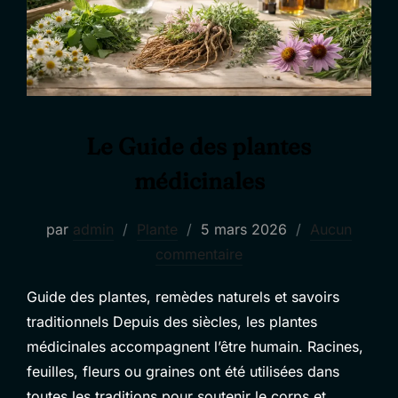
Le Guide des plantes
médicinales
Publié
par
admin
Plante
5 mars 2026
Aucun
le
commentaire
Guide des plantes, remèdes naturels et savoirs
traditionnels Depuis des siècles, les plantes
médicinales accompagnent l’être humain. Racines,
feuilles, fleurs ou graines ont été utilisées dans
toutes les traditions pour soutenir le corps et