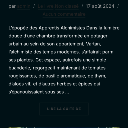
Publié
par
admin
Le livre
,
Non classé
17 août 2024
le
Aucun commentaire
L’épopée des Apprentis Alchimistes Dans la lumière
douce d’une chambre transformée en potager
urbain au sein de son appartement, Vartan,
l’alchimiste des temps modernes, s’affairait parmi
ses plantes. Cet espace, autrefois une simple
buanderie, regorgeait maintenant de tomates
rougissantes, de basilic aromatique, de thym,
d’aloès vif, et d’autres herbes et épices qui
s’épanouissaient sous ses …
« CHAPITRE 1 : L’ATTEN
LIRE LA SUITE DE