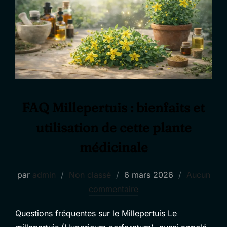
FAQ Millepertuis : bienfaits et
utilisation de cette plante
médicinale
Publié
par
admin
Non classé
6 mars 2026
Aucun
le
commentaire
Questions fréquentes sur le Millepertuis Le