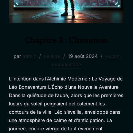
Chapitre 2 : L’Intention
Publié
par
admin
Le livre
19 août 2024
Aucun
le
commentaire
L’Intention dans l’Alchimie Moderne : Le Voyage de
Léo Bonaventura L’Écho d’une Nouvelle Aventure
Dans la quiétude de l’aube, alors que les premières
lueurs du soleil peignaient délicatement les
contours de la ville, Léo s’éveilla, enveloppé dans
une atmosphère de calme et d’anticipation. La
journée, encore vierge de tout événement,