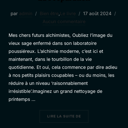
Publié
par
admin
Bien être
,
Le livre
17 août 2024
le
Aucun commentaire
Mes chers futurs alchimistes, Oubliez l’image du
vieux sage enfermé dans son laboratoire
poussiéreux. L’alchimie moderne, c’est ici et
maintenant, dans le tourbillon de la vie
quotidienne. Et oui, cela commence par dire adieu
à nos petits plaisirs coupables – ou du moins, les
réduire à un niveau ‘raisonnablement
irrésistible’.Imaginez un grand nettoyage de
printemps …
« LA PRÉPARATION »
LIRE LA SUITE DE