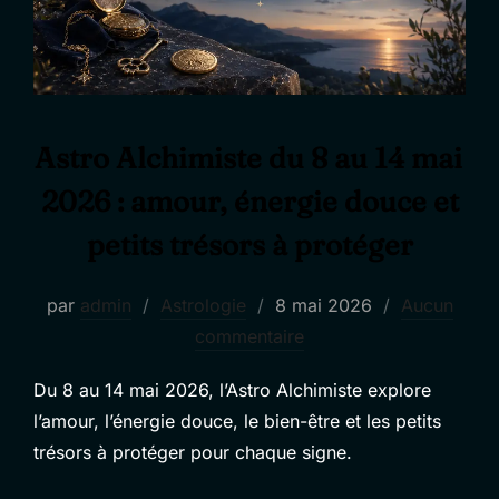
Astro Alchimiste du 8 au 14 mai
2026 : amour, énergie douce et
petits trésors à protéger
Publié
par
admin
Astrologie
8 mai 2026
Aucun
le
commentaire
Du 8 au 14 mai 2026, l’Astro Alchimiste explore
l’amour, l’énergie douce, le bien-être et les petits
trésors à protéger pour chaque signe.