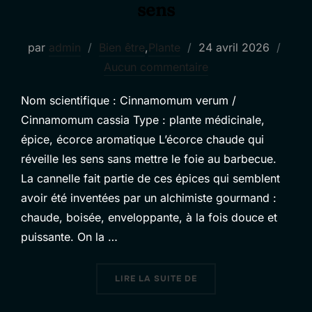
sens
Publié
par
admin
Bien être
,
Plante
24 avril 2026
le
Aucun commentaire
Nom scientifique : Cinnamomum verum /
Cinnamomum cassia Type : plante médicinale,
épice, écorce aromatique L’écorce chaude qui
réveille les sens sans mettre le foie au barbecue.
La cannelle fait partie de ces épices qui semblent
avoir été inventées par un alchimiste gourmand :
chaude, boisée, enveloppante, à la fois douce et
puissante. On la …
« CANNELLE : L’ÉCORCE
LIRE LA SUITE DE