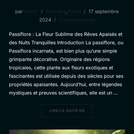
Publié
par
admin
Bien être
,
Plante
17 septembre
le
2024
3 commentaires
Passiflore : La Fleur Sublime des Rêves Apaisés et
des Nuits Tranquilles Introduction La passiflore, ou
Passiflora incarnata, est bien plus qu’une simple
grimpante décorative. Originaire des régions
tropicales, cette plante aux fleurs exotiques et
fascinantes est utilisée depuis des siècles pour ses
propriétés apaisantes. Aujourd’hui, entre légendes
mystiques et preuves scientifiques, elle est un …
« LA PASSIFLORE LA PL
LIRE LA SUITE DE