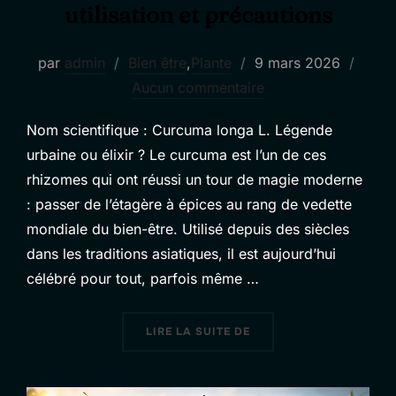
utilisation et précautions
Publié
par
admin
Bien être
,
Plante
9 mars 2026
le
Aucun commentaire
Nom scientifique : Curcuma longa L. Légende
urbaine ou élixir ? Le curcuma est l’un de ces
rhizomes qui ont réussi un tour de magie moderne
: passer de l’étagère à épices au rang de vedette
mondiale du bien-être. Utilisé depuis des siècles
dans les traditions asiatiques, il est aujourd’hui
célébré pour tout, parfois même …
« CURCUMA : BIENFAITS
LIRE LA SUITE DE