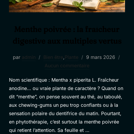
Menthe poivrée : la fraîcheur
digestive aux multiples vertus
Publié
par
admin
Bien être
,
Plante
9 mars 2026
le
Aucun commentaire
Nom scientifique : Mentha x piperita L. Fraîcheur
anodine… ou vraie plante de caractère ? Quand on
dit “menthe”, on pense souvent au thé, au taboulé,
aux chewing-gums un peu trop confiants ou à la
sensation polaire du dentifrice du matin. Pourtant,
en phytothérapie, c’est surtout la menthe poivrée
qui retient l’attention. Sa feuille et …