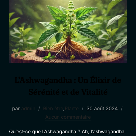
L’Ashwagandha : Un Élixir de
Sérénité et de Vitalité
Publié
par
admin
Bien être
,
Plante
30 août 2024
le
Aucun commentaire
Qu’est-ce que l’Ashwagandha ? Ah, l’ashwagandha