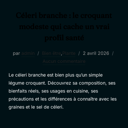
Céleri branche : le croquant
modeste qui cache un vrai
profil santé
Publié
par
admin
Bien être
,
Plante
2 avril 2026
le
Aucun commentaire
Le céleri branche est bien plus qu’un simple
légume croquant. Découvrez sa composition, ses
bienfaits réels, ses usages en cuisine, ses
précautions et les différences à connaître avec les
graines et le sel de céleri.