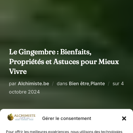
Le Gingembre : Bienfaits,
Propriétés et Astuces pour Mieux
Vivre
Publi
par
Alchimiste.be
dans
Bien être
,
Plante
sur
4
le
octobre 2024
Gérer le consentement
Pour offrir les meilleures expériences, nous utilisons des technologies