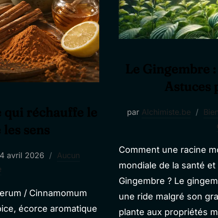
Le Gingembre : 
Astuces 
e qui réchauffe le
par
Alchimiste.be
Bien
 les sens
Comment une racine mo
ublié
4 avril 2026
Aucun
mondiale de la santé et
e
e
Gingembre ? Le gingembr
 verum / Cinnamomum
une ride malgré son gran
pice, écorce aromatique
plante aux propriétés m