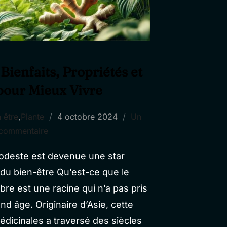
Bienfaits, Propriétés et
pour Mieux Vivre
Publié
 être
,
Plante
4 octobre 2024
Un
le
commentaire
deste est devenue une star
 du bien-être Qu’est-ce que le
e est une racine qui n’a pas pris
d âge. Originaire d’Asie, cette
édicinales a traversé des siècles