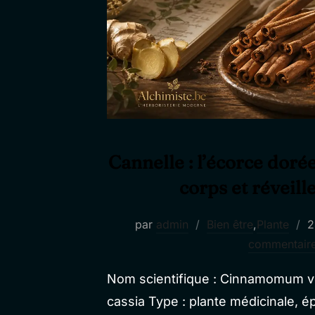
Cannelle : l’écorce doré
corps et réveille
P
par
admin
Bien être
,
Plante
2
l
commentair
Nom scientifique : Cinnamomum
cassia Type : plante médicinale, é