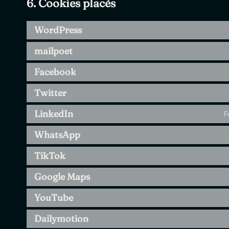
6. Cookies placés
WordPress
mailpoet
Facebook
Twitter
LinkedIn
F
WhatsApp
TikTok
Google Maps
YouTube
Dailymotion