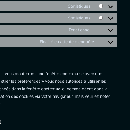
maps
to
Statistiques
youtube
Consent
service
to
Statistiques
dailymotion
Consent
service
to
Fonctionnel
automattic
Consent
service
to
Finalité en attente d’enquête
google-
Consent
service
analytics
to
complianz
service
divers
nous vous montrerons une fenêtre contextuelle avec une
strer les préférences » vous nous autorisez à utiliser les
onnés dans la fenêtre contextuelle, comme décrit dans la
sation des cookies via votre navigateur, mais veuillez noter
.
t