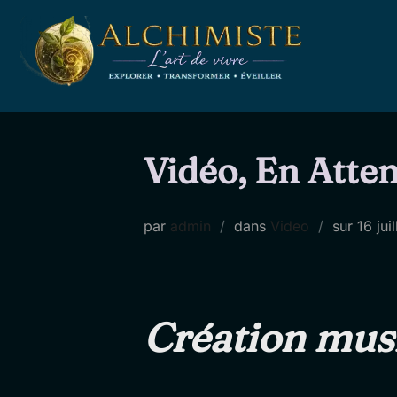
Aller
au
contenu
Vidéo, En Atten
Publié
par
admin
dans
Video
sur
16 jui
le
Création music