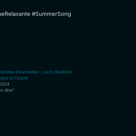
queRelaxante #SummerSong
tamines Essentielles : Leurs Bienfaits
orps et l’Esprit
t 2024
en être"