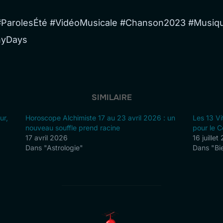
 #ParolesÉté #VidéoMusicale #Chanson2023 #Musi
nyDays
SIMILAIRE
ur,
Horoscope Alchimiste 17 au 23 avril 2026 : un
Les 13 Vi
nouveau souffle prend racine
pour le C
17 avril 2026
16 juille
Dans "Astrologie"
Dans "Bi
AUTEUR DE LA PUBLICATION