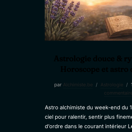
Astrologie douce & ry
Horoscope et astro
par
Alchimiste.be
Astrologie
commentair
Astro alchimiste du week-end du 
ciel pour ralentir, sentir plus fin
d’ordre dans le courant intérieur 