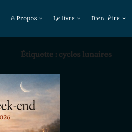
A Propos
Le livre
Bien-être
Étiquette :
cycles lunaires