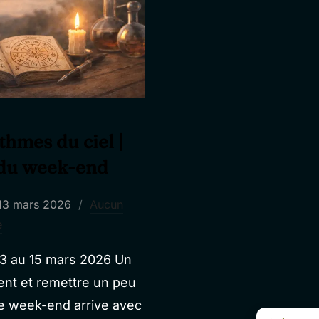
thmes du ciel |
 du week-end
Publié
13 mars 2026
Aucun
le
e
13 au 15 mars 2026 Un
ement et remettre un peu
Le week-end arrive avec