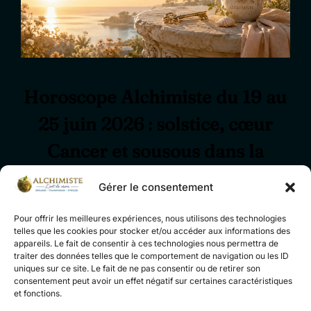
Horoscope Alchimiste du 19 au
25 juin 2026 : solstice, cœur
Cancer et sousous dans la
popoche
Gérer le consentement
Publié
par
Alchimiste.be
Astrologie
18 juin 2026
Pour offrir les meilleures expériences, nous utilisons des technologies
telles que les cookies pour stocker et/ou accéder aux informations des
le
Aucun commentaire
appareils. Le fait de consentir à ces technologies nous permettra de
traiter des données telles que le comportement de navigation ou les ID
Une météo intérieure douce pour traverser le
uniques sur ce site. Le fait de ne pas consentir ou de retirer son
consentement peut avoir un effet négatif sur certaines caractéristiques
solstice : amour, bien-être, relations et sousous
et fonctions.
dans la popoche, signe par signe.