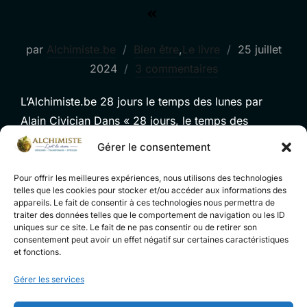
«
Publié
par
Alchimiste.be
Bien être
,
Le livre
25 juillet
le
2024
3 commentaires
L’Alchimiste.be 28 jours le temps des lunes par
Alain Civician Dans « 28 jours, le temps des
lunes », Léo, un graphiste et développeur web
Gérer le consentement
passionné par la technologie et l’intelligence
artificielle, entreprend un voyage de transformation
Pour offrir les meilleures expériences, nous utilisons des technologies
telles que les cookies pour stocker et/ou accéder aux informations des
personnelle après sa rencontre fortuite avec Vartan
appareils. Le fait de consentir à ces technologies nous permettra de
traiter des données telles que le comportement de navigation ou les ID
Solstice, l’alchimiste. Ce hasard, s’apparentant à un
uniques sur ce site. Le fait de ne pas consentir ou de retirer son
tournant déterminant, pousse Léo à intégrer …
consentement peut avoir un effet négatif sur certaines caractéristiques
et fonctions.
« LE LIVRE: » LE TEMPS
LIRE LA SUITE DE
Gérer les services