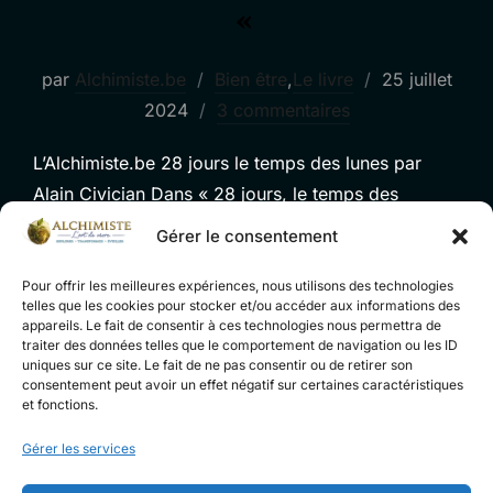
«
Publié
par
Alchimiste.be
Bien être
,
Le livre
25 juillet
le
2024
3 commentaires
L’Alchimiste.be 28 jours le temps des lunes par
Alain Civician Dans « 28 jours, le temps des
lunes », Léo, un graphiste et développeur web
Gérer le consentement
passionné par la technologie et l’intelligence
artificielle, entreprend un voyage de transformation
Pour offrir les meilleures expériences, nous utilisons des technologies
telles que les cookies pour stocker et/ou accéder aux informations des
personnelle après sa rencontre fortuite avec Vartan
appareils. Le fait de consentir à ces technologies nous permettra de
traiter des données telles que le comportement de navigation ou les ID
Solstice, l’alchimiste. Ce hasard, s’apparentant à un
uniques sur ce site. Le fait de ne pas consentir ou de retirer son
tournant déterminant, pousse Léo à intégrer …
consentement peut avoir un effet négatif sur certaines caractéristiques
et fonctions.
« LE LIVRE: » LE TEMPS
LIRE LA SUITE DE
Gérer les services