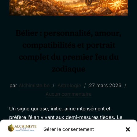
Bélier : personnalité, amour,
compatibilités et portrait
complet du premier feu du
zodiaque
Publié
par
Alchimiste.be
Astrologie
27 mars 2026
le
Aucun commentaire
Un signe qui ose, initie, aime intensément et
préfère l’élan vivant aux demi-mesures tièdes. Le
Bélier ouvre le zodiaque comme on ouvre une
Gérer le consentement
fenêtre au printemps : sans demander la