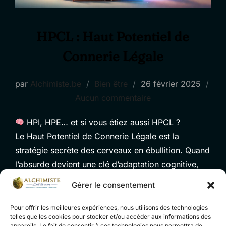
HPCL : Haut Potentiel de
Connerie Légale
Publié
par
Alchimiste.be
Bien être
26 février 2025
le
Aucun commentaire
HPI, HPE… et si vous étiez aussi HPCL ?
Le Haut Potentiel de Connerie Légale est la
stratégie secrète des cerveaux en ébullition. Quand
l’absurde devient une clé d’adaptation cognitive,
l’humour sauve le génie de la surcharge mentale.
Gérer le consentement
Pour offrir les meilleures expériences, nous utilisons des technologies
telles que les cookies pour stocker et/ou accéder aux informations des
Découvrez comment le HPCL libère la
appareils. Le fait de consentir à ces technologies nous permettra de