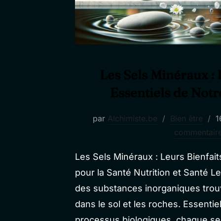
Les Sels Minéraux :
Essentiels de Notr
P
par
Alchimiste.be
Bien être
1
l
commentair
Les Sels Minéraux : Leurs Bienfait
pour la Santé Nutrition et Santé L
des substances inorganiques trou
dans le sol et les roches. Essenti
processus biologiques, chaque sel