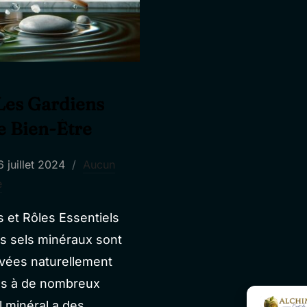
 Les Gardiens
e Bien-Être
ublié
6 juillet 2024
Aucun
e
e
s et Rôles Essentiels
es sels minéraux sont
vées naturellement
els à de nombreux
 minéral a des