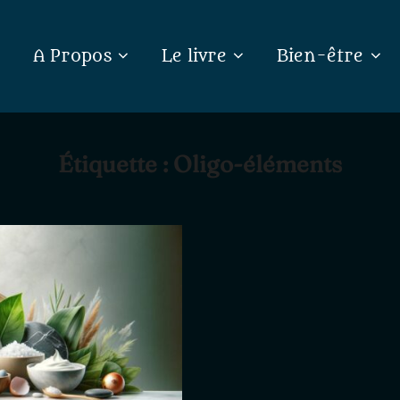
A Propos
Le livre
Bien-être
Étiquette :
Oligo-éléments