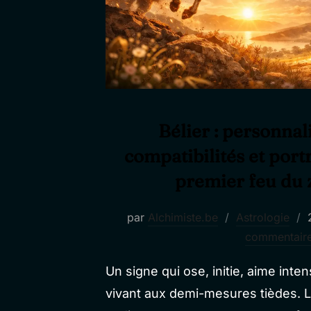
Bélier : personnal
compatibilités et port
premier feu du 
par
Alchimiste.be
Astrologie
l
commentair
Un signe qui ose, initie, aime inte
vivant aux demi-mesures tièdes. L