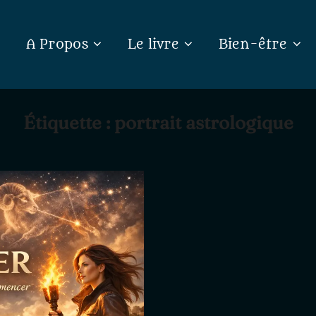
A Propos
Le livre
Bien-être
Étiquette :
portrait astrologique