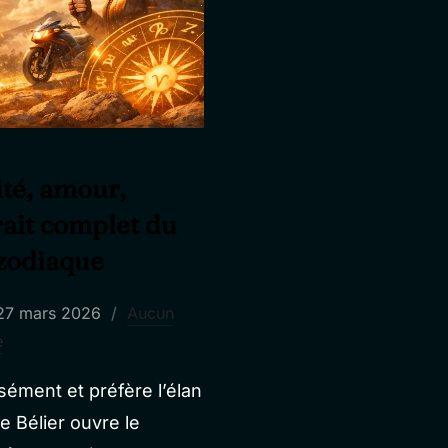
ité, amour,
rait complet du
zodiaque
Publié
27 mars 2026
Aucun
e
e
nsément et préfère l’élan
e Bélier ouvre le