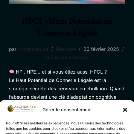
HPCL : Haut Potentiel de
Connerie Légale
Publié
par
Alchimiste.be
Bien être
26 février 2025
le
Aucun commentaire
HPI, HPE… et si vous étiez aussi HPCL ?
Le Haut Potentiel de Connerie Légale est la
stratégie secrète des cerveaux en ébullition. Quand
l’absurde devient une clé d’adaptation cognitive,
l’humour sauve le génie de la surcharge mentale.
Gérer le consentement
Pour offrir les meilleures expériences, nous utilisons des technologies
Découvrez comment le HPCL libère la
telles que les cookies pour stocker et/ou accéder aux informations des
appareils. Le fait de consentir à ces technologies nous permettra de