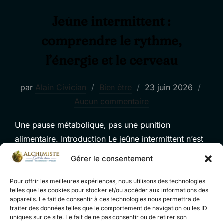
Jeûne intermittent :
comprendre le rythme,
l’énergie et le cerveau
Publié
par
Alain Civician
Bien être
23 juin 2026
le
Aucun commentaire
Une pause métabolique, pas une punition
alimentaire. Introduction Le jeûne intermittent n’est
pas une guerre déclarée au petit-déjeuner, ni une
Gérer le consentement
formule secrète pour transformer le corps en
machine céleste au bout de trois cafés noirs. C’est
Pour offrir les meilleures expériences, nous utilisons des technologies
telles que les cookies pour stocker et/ou accéder aux informations des
plutôt une manière d’organiser ses repas autour
appareils. Le fait de consentir à ces technologies nous permettra de
d’un principe simple : alterner des périodes où l’on
traiter des données telles que le comportement de navigation ou les ID
uniques sur ce site. Le fait de ne pas consentir ou de retirer son
mange avec des …