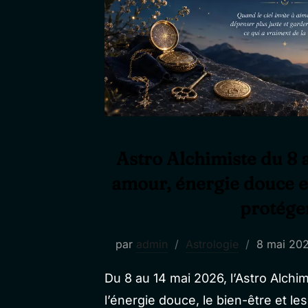
Astro Alchimiste du 8 
amour, énergie douce et
protége
Publié
par
admin
Astrologie
8 mai 20
le
Du 8 au 14 mai 2026, l’Astro Alchim
l’énergie douce, le bien-être et les