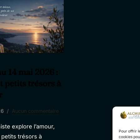
au 14 mai 2026 :
 petits trésors à
r
26
Aucun commentaire
iste explore l’amour,
Pour offrir 
 petits trésors à
cookies pour