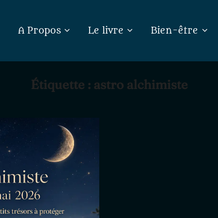
A Propos
Le livre
Bien-être
Étiquette :
astro alchimiste