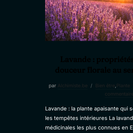
Lavande : propriétés,
douceur florale au se
par
Alchimiste.be
Bien être
,
Plante
commentair
Lavande : la plante apaisante qui s
les tempêtes intérieures La lavand
médicinales les plus connues en E