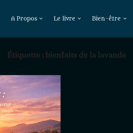
A Propos
Le livre
Bien-être
Étiquette :
bienfaits de la lavande