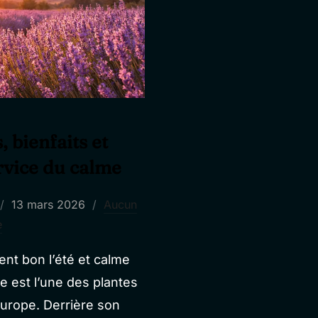
 bienfaits et
rvice du calme
Publié
13 mars 2026
Aucun
le
e
ent bon l’été et calme
e est l’une des plantes
urope. Derrière son