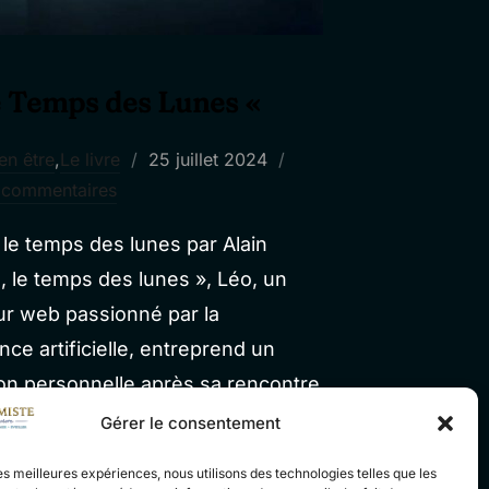
Le Temps des Lunes «
Publié
en être
,
Le livre
25 juillet 2024
le
 commentaires
 le temps des lunes par Alain
, le temps des lunes », Léo, un
ur web passionné par la
ence artificielle, entreprend un
on personnelle après sa rencontre
tice, l’alchimiste. Ce hasard,
Gérer le consentement
rnant déterminant, pousse Léo à
les meilleures expériences, nous utilisons des technologies telles que les