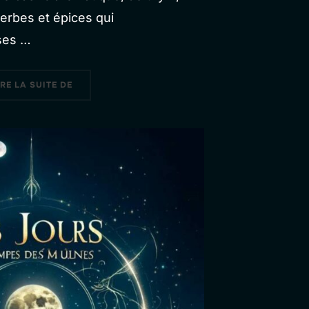
 herbes et épices qui
ses …
« CHAPITRE 1 : L’ATTENTION »
IRE LA SUITE DE