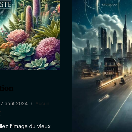
tion
Publié
17 août 2024
Aucun
le
e
iez l’image du vieux