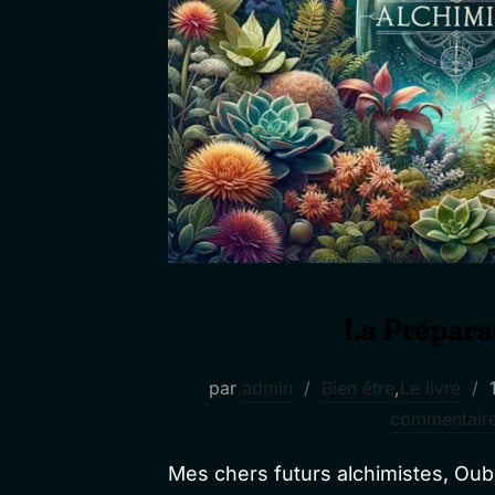
La Prépara
par
admin
Bien être
,
Le livre
commentair
Mes chers futurs alchimistes, Oubl