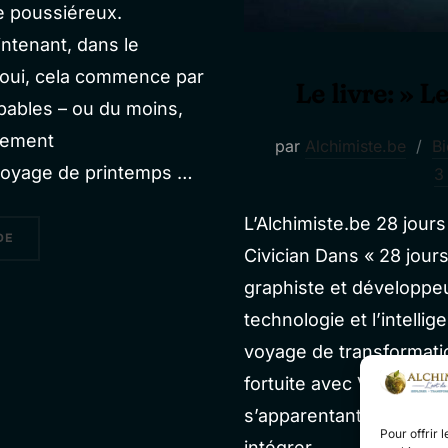
e poussiéreux.
intenant, dans le
Et oui, cela commence par
Le livre: » 
upables – ou du moins,
blement
par
Alchimiste.be
Bi
ettoyage de printemps …
3
L’Alchimiste.be 28 jours
« LA PRÉPARATION »
DE
Civician Dans « 28 jours
graphiste et développe
technologie et l’intellig
voyage de transformati
fortuite avec Vartan Sols
s’apparentant à un tou
Pour offrir 
intégrer …