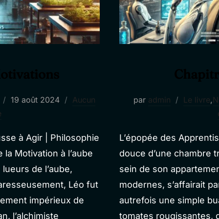
Motivations
Chapitre
Publié
19 août 2024
Aucun
par
admin
Le livre
,
N
le
e
sse à Agir | Philosophie
L’épopée des Apprentis
la Motivation à l’aube
douce d’une chambre t
lueurs de l’aube,
sein de son appartement
 paresseusement, Léo fut
modernes, s’affairait p
ntement impérieux de
autrefois une simple bu
, l’alchimiste
tomates rougissantes, d