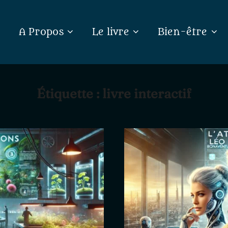
A Propos
Le livre
Bien-être
Étiquette :
livre interactif