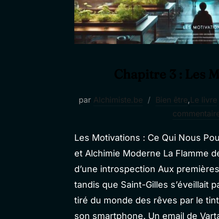
Chapitre 3 : Les 
par
Alchimiste.be
Bien être
,
Le livre
commentair
Les Motivations : Ce Qui Nous Pou
et Alchimie Moderne La Flamme de 
d’une introspection Aux premières 
tandis que Saint-Gilles s’éveillait
tiré du monde des rêves par le ti
son smartphone. Un email de Vartan