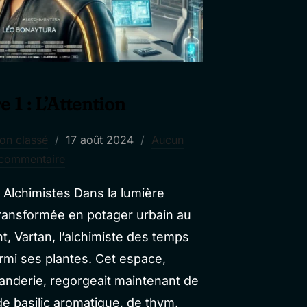
 1 : L’Attention
Publié
on classé
17 août 2024
Aucun
le
commentaire
 Alchimistes Dans la lumière
ransformée en potager urbain au
, Vartan, l’alchimiste des temps
armi ses plantes. Cet espace,
anderie, regorgeait maintenant de
e basilic aromatique, de thym,