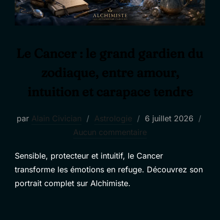
Le Cancer : le grand gardien du
zodiaque, entre amour,
intuition et carapace tendre
Publié
par
Alain Civician
Astrologie
6 juillet 2026
le
Aucun commentaire
Sensible, protecteur et intuitif, le Cancer
transforme les émotions en refuge. Découvrez son
portrait complet sur Alchimiste.