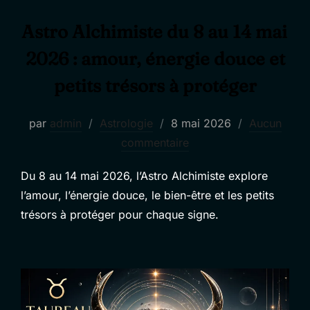
Astro Alchimiste du 8 au 14 mai
2026 : amour, énergie douce et
petits trésors à protéger
Publié
par
admin
Astrologie
8 mai 2026
Aucun
le
commentaire
Du 8 au 14 mai 2026, l’Astro Alchimiste explore
l’amour, l’énergie douce, le bien-être et les petits
trésors à protéger pour chaque signe.