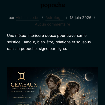
popoche
Publié
par
Alchimiste.be
Astrologie
18 juin 2026
le
Aucun commentaire
Une météo intérieure douce pour traverser le
solstice : amour, bien-être, relations et sousous
dans la popoche, signe par signe.