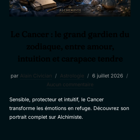
Le Cancer : le grand gardien du
zodiaque, entre amour,
intuition et carapace tendre
Publié
par
Alain Civician
Astrologie
6 juillet 2026
le
Aucun commentaire
Sensible, protecteur et intuitif, le Cancer
transforme les émotions en refuge. Découvrez son
portrait complet sur Alchimiste.