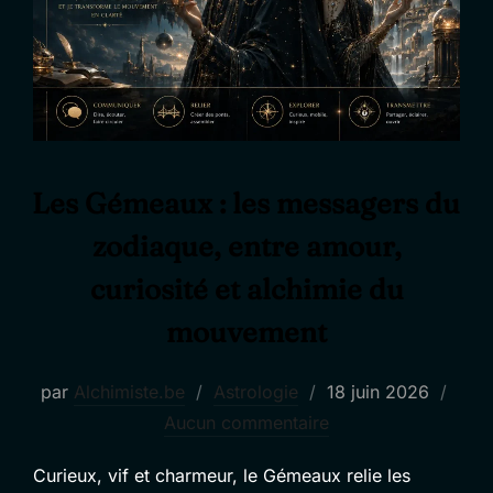
Les Gémeaux : les messagers du
zodiaque, entre amour,
curiosité et alchimie du
mouvement
Publié
par
Alchimiste.be
Astrologie
18 juin 2026
le
Aucun commentaire
Curieux, vif et charmeur, le Gémeaux relie les