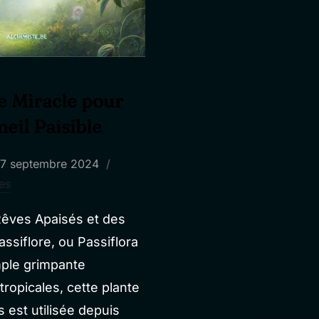
te Miracle pour
meil Paisible
ublié
17 septembre 2024
e
es
 Rêves Apaisés et des
assiflore, ou Passiflora
mple grimpante
tropicales, cette plante
 est utilisée depuis