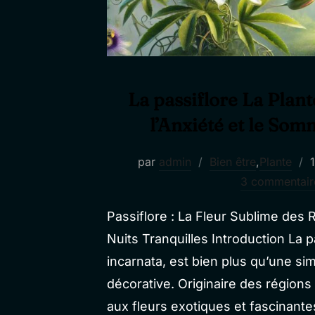
La passiflore La Plan
l’Anxiété et le Som
P
par
admin
Bien être
,
Plante
l
3 commentair
Passiflore : La Fleur Sublime des
Nuits Tranquilles Introduction La p
incarnata, est bien plus qu’une si
décorative. Originaire des régions 
aux fleurs exotiques et fascinantes