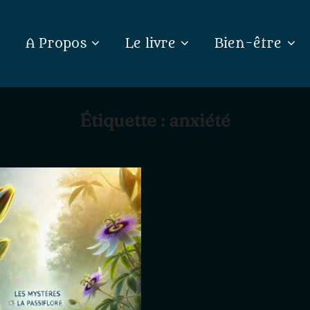
A Propos
Le livre
Bien-être
Étiquette :
anxiété