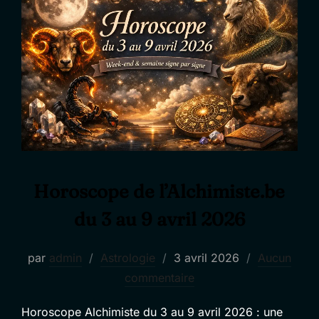
Horoscope de l’Alchimiste.be
du 3 au 9 avril 2026
Publié
par
admin
Astrologie
3 avril 2026
Aucun
le
commentaire
Horoscope Alchimiste du 3 au 9 avril 2026 : une