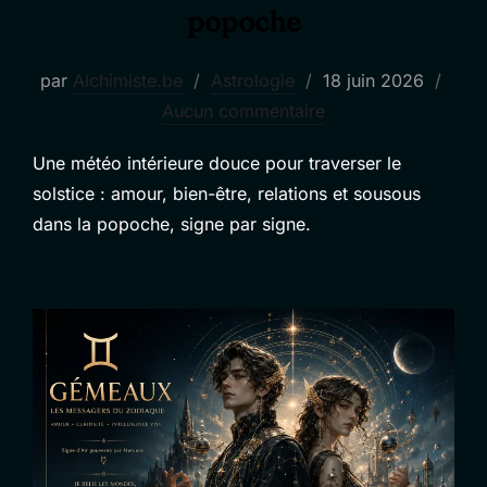
popoche
Publié
par
Alchimiste.be
Astrologie
18 juin 2026
le
Aucun commentaire
Une météo intérieure douce pour traverser le
solstice : amour, bien-être, relations et sousous
dans la popoche, signe par signe.