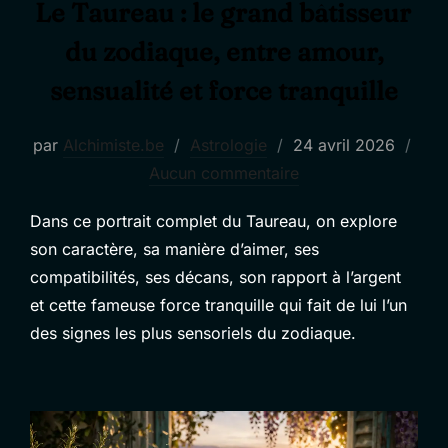
Le Taureau : le grand bâtisseur
du zodiaque, entre amour,
sensualité et force tranquille
Publié
par
Alchimiste.be
Astrologie
24 avril 2026
le
Aucun commentaire
Dans ce portrait complet du Taureau, on explore
son caractère, sa manière d’aimer, ses
compatibilités, ses décans, son rapport à l’argent
et cette fameuse force tranquille qui fait de lui l’un
des signes les plus sensoriels du zodiaque.