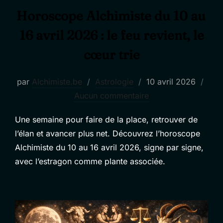
Horoscope Alchimiste du 10 au
16 avril 2026 : le feu revient, le
cœur trie
Publié
par
Alchimiste.be
Astrologie
10 avril 2026
le
Aucun commentaire
Une semaine pour faire de la place, retrouver de
l’élan et avancer plus net. Découvrez l’horoscope
Alchimiste du 10 au 16 avril 2026, signe par signe,
avec l’estragon comme plante associée.