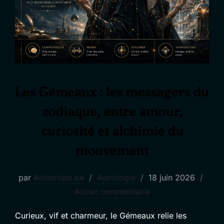
Les Gémeaux : les messagers du
zodiaque, entre amour,
curiosité et alchimie du
mouvement
Publié
par
Alchimiste.be
Astrologie
18 juin 2026
le
Aucun commentaire
Curieux, vif et charmeur, le Gémeaux relie les