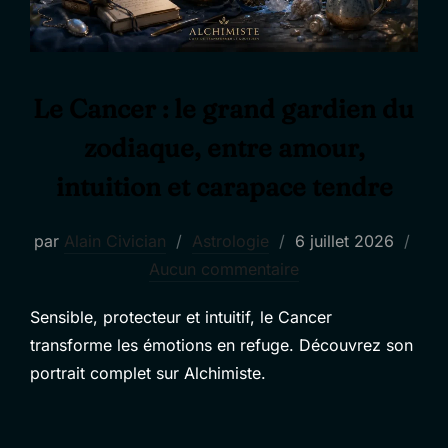
Le Cancer : le grand gardien du
zodiaque, entre amour,
intuition et carapace tendre
Publié
par
Alain Civician
Astrologie
6 juillet 2026
le
Aucun commentaire
Sensible, protecteur et intuitif, le Cancer
transforme les émotions en refuge. Découvrez son
portrait complet sur Alchimiste.