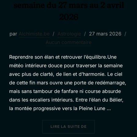
semaine du 27 mars au 2 avril
2026
Publié
par
Alchimiste.be
Astrologie
27 mars 2026
le
Aucun commentaire
Reprendre son élan et retrouver l’équilibre.Une
météo intérieure douce pour traverser la semaine
avec plus de clarté, de lien et d’harmonie. Le ciel
de cette fin mars ouvre une porte de redémarrage,
mais sans tambour de fanfare ni course absurde
dans les escaliers intérieurs. Entre l’élan du Bélier,
la montée progressive vers la Pleine Lune …
« ASTRO DU WEEK-END E
LIRE LA SUITE DE