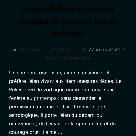
compatibilités et portrait
complet du premier feu du
zodiaque
Publié
par
Alchimiste.be
Astrologie
27 mars 2026
le
Aucun commentaire
Un signe qui ose, initie, aime intensément et
préfère l’élan vivant aux demi-mesures tièdes. Le
Bélier ouvre le zodiaque comme on ouvre une
fenêtre au printemps : sans demander la
permission au courant d’air. Premier signe
astrologique, il porte l’élan du départ, du
mouvement, de l’envie, de la spontanéité et du
courage brut. Il aime …