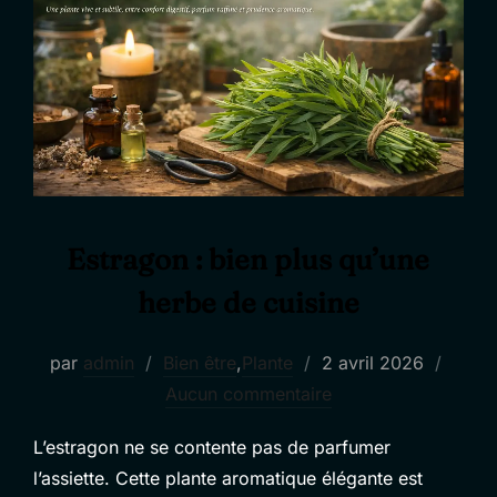
Estragon : bien plus qu’une
herbe de cuisine
Publié
par
admin
Bien être
,
Plante
2 avril 2026
le
Aucun commentaire
L’estragon ne se contente pas de parfumer
l’assiette. Cette plante aromatique élégante est