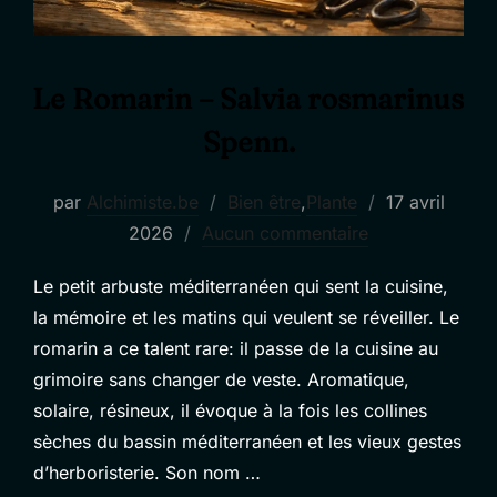
Le Romarin – Salvia rosmarinus
Spenn.
Publié
par
Alchimiste.be
Bien être
,
Plante
17 avril
le
2026
Aucun commentaire
Le petit arbuste méditerranéen qui sent la cuisine,
la mémoire et les matins qui veulent se réveiller. Le
romarin a ce talent rare: il passe de la cuisine au
grimoire sans changer de veste. Aromatique,
solaire, résineux, il évoque à la fois les collines
sèches du bassin méditerranéen et les vieux gestes
d’herboristerie. Son nom …