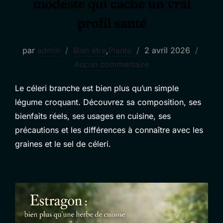
modeste qui cache un vrai
profil santé
Publié
par
admin
Bien être
,
Plante
2 avril 2026
le
Aucun commentaire
Le céleri branche est bien plus qu’un simple
légume croquant. Découvrez sa composition, ses
bienfaits réels, ses usages en cuisine, ses
précautions et les différences à connaître avec les
graines et le sel de céleri.