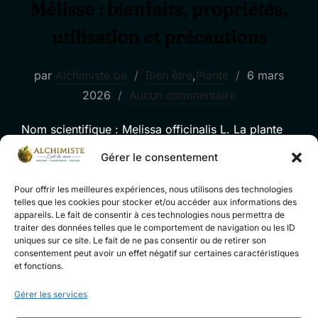
Mélisse : bienfaits, propriétés,
utilisation et précautions
Publié
par
Alchimiste.be
Bien être
,
Plante
6 mars
le
2026
Aucun commentaire
Nom scientifique : Melissa officinalis L. La plante
citronnée qui calme le jeu… sans faire tout un
Gérer le consentement
théâtre Il y a des plantes qui arrivent avec
tambours, promesses et grande cape verte. Et puis
Pour offrir les meilleures expériences, nous utilisons des technologies
telles que les cookies pour stocker et/ou accéder aux informations des
il y a la mélisse. Plus discrète, plus souple, presque
appareils. Le fait de consentir à ces technologies nous permettra de
polie. Avec son parfum citronné et ses feuilles
traiter des données telles que le comportement de navigation ou les ID
uniques sur ce site. Le fait de ne pas consentir ou de retirer son
tendres, elle accompagne …
consentement peut avoir un effet négatif sur certaines caractéristiques
et fonctions.
« MÉLISSE : BIENFAITS,
LIRE LA SUITE DE
Gérer les services