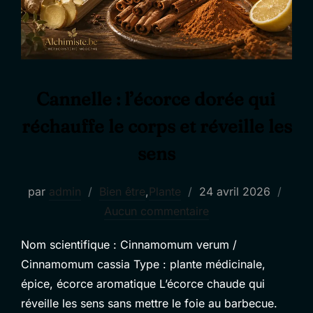
Cannelle : l’écorce dorée qui
réchauffe le corps et réveille les
sens
Publié
par
admin
Bien être
,
Plante
24 avril 2026
le
Aucun commentaire
Nom scientifique : Cinnamomum verum /
Cinnamomum cassia Type : plante médicinale,
épice, écorce aromatique L’écorce chaude qui
réveille les sens sans mettre le foie au barbecue.