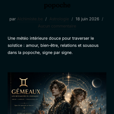
popoche
Publié
par
Alchimiste.be
Astrologie
18 juin 2026
le
Aucun commentaire
Une météo intérieure douce pour traverser le
solstice : amour, bien-être, relations et sousous
dans la popoche, signe par signe.