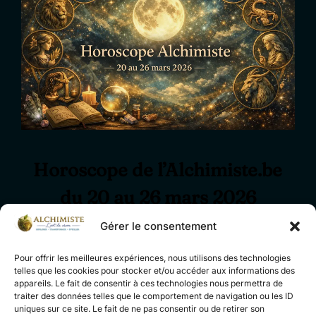
Horoscope de l’Alchimiste.be
du 20 au 26 mars 2026
Gérer le consentement
Publié
par
Alchimiste.be
Astrologie
20 mars 2026
le
Aucun commentaire
Pour offrir les meilleures expériences, nous utilisons des technologies
telles que les cookies pour stocker et/ou accéder aux informations des
appareils. Le fait de consentir à ces technologies nous permettra de
Une météo intérieure douce et inspirante pour le
traiter des données telles que le comportement de navigation ou les ID
week-end et la semaine du 20 au 26 mars 2026,
uniques sur ce site. Le fait de ne pas consentir ou de retirer son