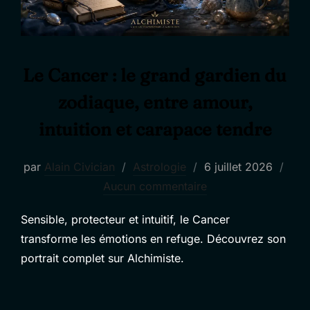
Le Cancer : le grand gardien du
zodiaque, entre amour,
intuition et carapace tendre
Publié
par
Alain Civician
Astrologie
6 juillet 2026
le
Aucun commentaire
Sensible, protecteur et intuitif, le Cancer
transforme les émotions en refuge. Découvrez son
portrait complet sur Alchimiste.