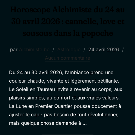
Horoscope Alchimiste du 24 au
30 avril 2026 : cannelle, love et
sousous dans la popoche
Publié
par
Alchimiste.be
Astrologie
24 avril 2026
le
Aucun commentaire
Du 24 au 30 avril 2026, l’ambiance prend une
couleur chaude, vivante et légèrement pétillante.
Le Soleil en Taureau invite à revenir au corps, aux
plaisirs simples, au confort et aux vraies valeurs.
La Lune en Premier Quartier pousse doucement à
ajuster le cap : pas besoin de tout révolutionner,
mais quelque chose demande à …