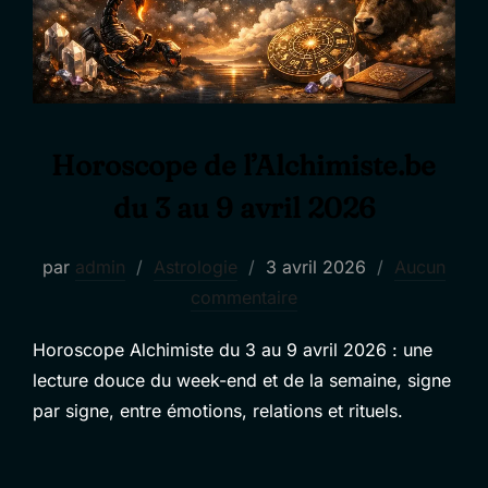
Horoscope de l’Alchimiste.be
du 3 au 9 avril 2026
Publié
par
admin
Astrologie
3 avril 2026
Aucun
le
commentaire
Horoscope Alchimiste du 3 au 9 avril 2026 : une
lecture douce du week-end et de la semaine, signe
par signe, entre émotions, relations et rituels.