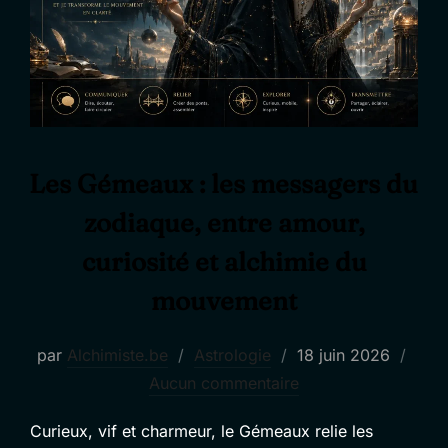
Les Gémeaux : les messagers du
zodiaque, entre amour,
curiosité et alchimie du
mouvement
Publié
par
Alchimiste.be
Astrologie
18 juin 2026
le
Aucun commentaire
Curieux, vif et charmeur, le Gémeaux relie les