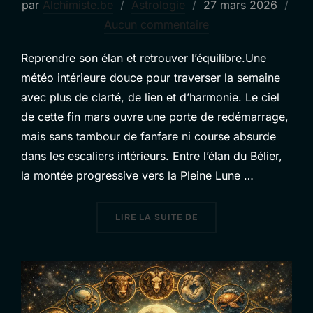
Publié
par
Alchimiste.be
Astrologie
27 mars 2026
le
Aucun commentaire
Reprendre son élan et retrouver l’équilibre.Une
météo intérieure douce pour traverser la semaine
avec plus de clarté, de lien et d’harmonie. Le ciel
de cette fin mars ouvre une porte de redémarrage,
mais sans tambour de fanfare ni course absurde
dans les escaliers intérieurs. Entre l’élan du Bélier,
la montée progressive vers la Pleine Lune …
« ASTRO DU WEEK-END E
LIRE LA SUITE DE