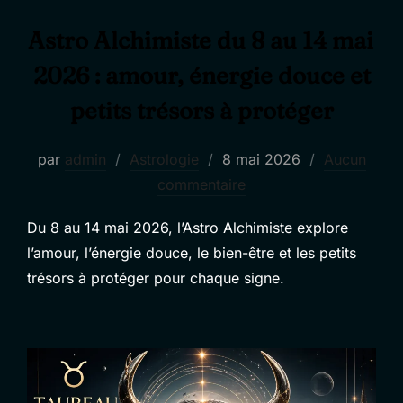
Astro Alchimiste du 8 au 14 mai
2026 : amour, énergie douce et
petits trésors à protéger
Publié
par
admin
Astrologie
8 mai 2026
Aucun
le
commentaire
Du 8 au 14 mai 2026, l’Astro Alchimiste explore
l’amour, l’énergie douce, le bien-être et les petits
trésors à protéger pour chaque signe.