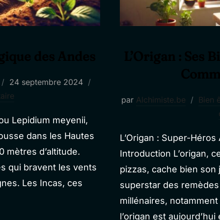
gique des Andes
L’Origan : Ses B
Commen
Publié
24 septembre 2024
le
aire
par
Alchimiste.be
Bien ê
ou Lepidium meyenii,
 pousse dans les Hautes
L’Origan : Super-Héros 
 mètres d’altitude.
Introduction L’origan, ce
es qui bravent les vents
pizzas, cache bien son j
gnes. Les Incas, ces
superstar des remèdes n
millénaires, notamment 
l’origan est aujourd’hui