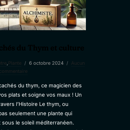
achés du Thym et culture
Publié
être
,
Plante
6 octobre 2024
Aucun
le
commentaire
cachés du thym, ce magicien des
os plats et soigne vos maux ! Un
vers l’Histoire Le thym, ou
 pas seulement une plante qui
sous le soleil méditerranéen.