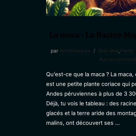
La maca : La Racine Ma
par
Alchimiste.be
Bien être
,
Plante
Aucun comment
Qu’est-ce que la maca ? La maca, 
est une petite plante coriace qui
Andes péruviennes à plus de 3 300
Déjà, tu vois le tableau : des racin
glacés et la terre aride des monta
malins, ont découvert ses …