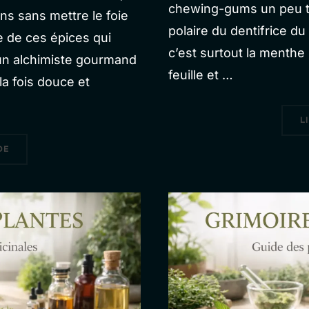
chewing-gums un peu tr
ns sans mettre le foie
polaire du dentifrice du
ie de ces épices qui
c’est surtout la menthe p
 un alchimiste gourmand
feuille et …
la fois douce et
L
« CANNELLE : L’ÉCORCE DORÉE QUI RÉCHAUFFE LE CORPS ET RÉ
DE