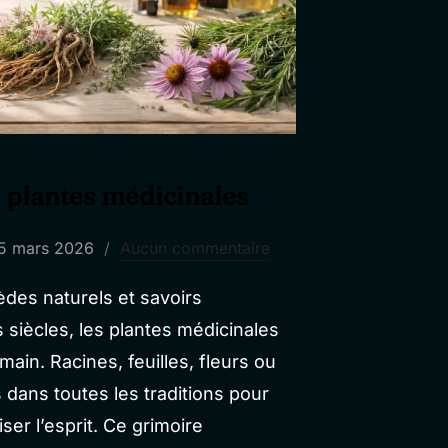
 plantes médicinales
Publié
5 mars 2026
Aucun commentaire
le
des naturels et savoirs
 siècles, les plantes médicinales
ain. Racines, feuilles, fleurs ou
s dans toutes les traditions pour
ser l’esprit. Ce grimoire