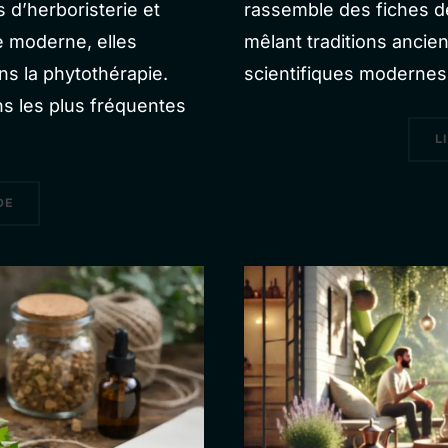
ns d’herboristerie et
rassemble des fiches dé
e moderne, elles
mêlant traditions anci
s la phytothérapie.
scientifiques modernes
s les plus fréquentes
L
« FAQ-QUESTIONS FRÉQUENTES SUR LES PLANTES MÉDICINALE
DE