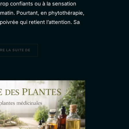
op confiants ou à la sensation
 matin. Pourtant, en phytothérapie,
oivrée qui retient l’attention. Sa
« MENTHE POIVRÉE : LA FRAÎCHEUR DIGESTIVE A
IRE LA SUITE DE
VEILLE LES SENS »