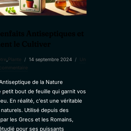
ienfaits Antiseptiques et
t le Cultiver
Publié
tre
,
Plante
14 septembre 2024
Un
le
commentaire
Antiseptique de la Nature
 petit bout de feuille qui garnit vos
eu. En réalité, c’est une véritable
aturels. Utilisé depuis des
par les Grecs et les Romains,
 étudié pour ses puissants