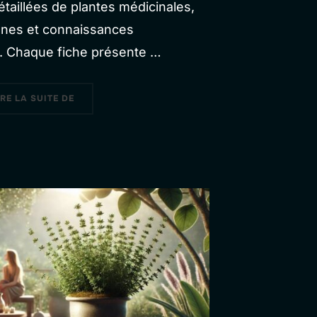
taillées de plantes médicinales,
ennes et connaissances
. Chaque fiche présente …
« LE GUIDE DES PLANTES MÉDICINALES »
IRE LA SUITE DE
S »