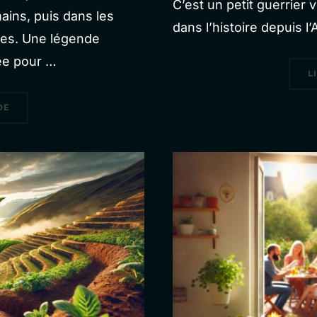
C’est un petit guerrier 
ains, puis dans les
dans l’histoire depuis l’
nes. Une légende
sée pour …
L
« VALÉRIANE LA RACINE APAISANTE EXPLIQUÉ »
DE