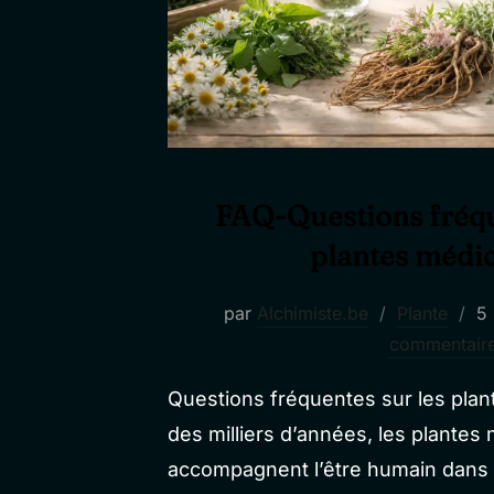
FAQ-Questions fréqu
plantes médic
Pu
par
Alchimiste.be
Plante
5
le
commentair
Questions fréquentes sur les plan
des milliers d’années, les plantes
accompagnent l’être humain dans l