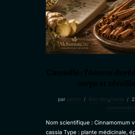
Cannelle : l’écorce doré
corps et réveille
P
par
admin
Bien être
,
Plante
2
l
commentair
Nom scientifique : Cinnamomum
cassia Type : plante médicinale, é