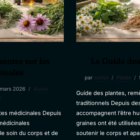
entes sur les
Le Guide des
inales
par
admin
Plante
blié
 mars 2026
Aucun
Guide des plantes, remè
e
traditionnels Depuis des
tes médicinales Depuis
accompagnent l’être hum
 médicinales
graines ont été utilisée
e soin du corps et de
soutenir le corps et apai