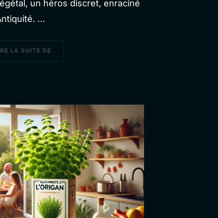
végétal, un héros discret, enraciné
Antiquité. …
« LES BIENFAITS CACHÉS DU THYM ET CULTURE »
IRE LA SUITE DE