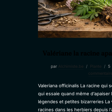
Valériane la racine ap
Pu
par
Alchimiste.be
Plante
5
le
commentair
Valeriana officinalis La racine qui
qui essaie quand même d’apaiser l
légendes et petites bizarreries La 
racines dans les herbiers depuis l’A