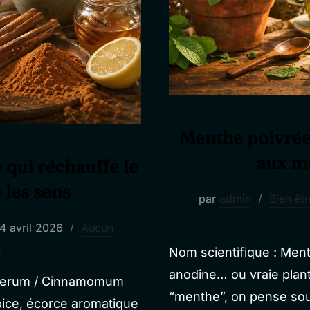
Menthe poivrée 
aux mu
e qui réchauffe le
 les sens
par
admin
Bien êtr
ublié
4 avril 2026
Aucun
e
e
Nom scientifique : Menth
anodine… ou vraie plant
 verum / Cinnamomum
“menthe”, on pense sou
pice, écorce aromatique