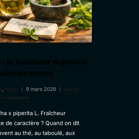
: la fraîcheur digestive
ltiples vertus
Publié
e
,
Plante
9 mars 2026
Aucun
le
commentaire
a x piperita L. Fraîcheur
e de caractère ? Quand on dit
vent au thé, au taboulé, aux