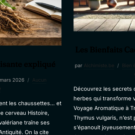
Les Bienfaits C
aisante expliqué
par
Alchimiste.be
Bien 
blié
 mars 2026
Aucun
e
Découvrez les secrets 
herbes qui transforme v
 sent les chaussettes… et
Voyage Aromatique à Tra
e cerveau Histoire,
Thymus vulgaris, n’est
valériane traîne ses
s’épanouit joyeusement 
ntiquité. On la cite