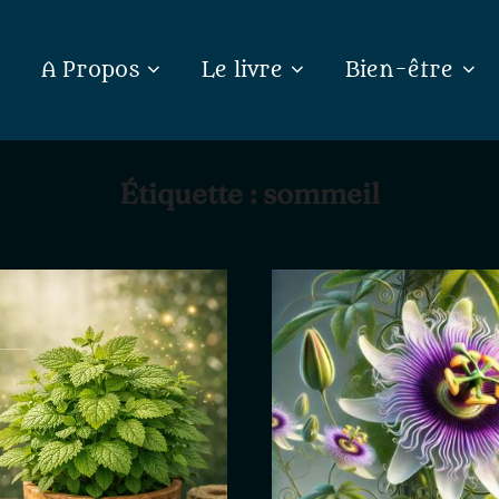
A Propos
Le livre
Bien-être
Étiquette :
sommeil