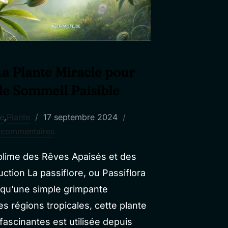
La Plante Miracle pour
 le Sommeil Paisible
Publié
re
,
Plante
17 septembre 2024
le
 commentaires
ublime des Rêves Apaisés et des
uction La passiflore, ou Passiflora
s qu’une simple grimpante
es régions tropicales, cette plante
fascinantes est utilisée depuis