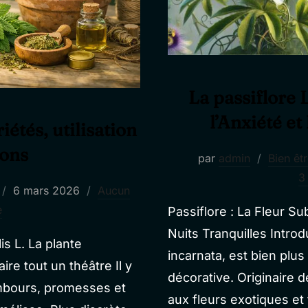
La passiflore 
l’Anxiété et
iétés, utilisation
ions
par
admin
Bien êt
3
Publié
6 mars 2026
Aucun
le
e
Passiflore : La Fleur S
Nuits Tranquilles Introd
is L. La plante
incarnata, est bien plu
ire tout un théâtre Il y
décorative. Originaire d
ambours, promesses et
aux fleurs exotiques et 