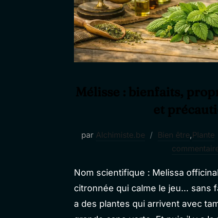
Mélisse : bienfaits, propr
et précaut
par
Alchimiste.be
Bien être
,
Plante
commentair
Nom scientifique : Melissa officinal
citronnée qui calme le jeu… sans fa
a des plantes qui arrivent avec t