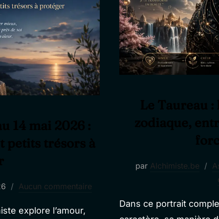
Le Taureau : 
zodiaque, entr
au 14 mai 2026 :
forc
 petits trésors à
r
par
Alchimiste.be
A
26
Aucun commentaire
Dans ce portrait compl
iste explore l’amour,