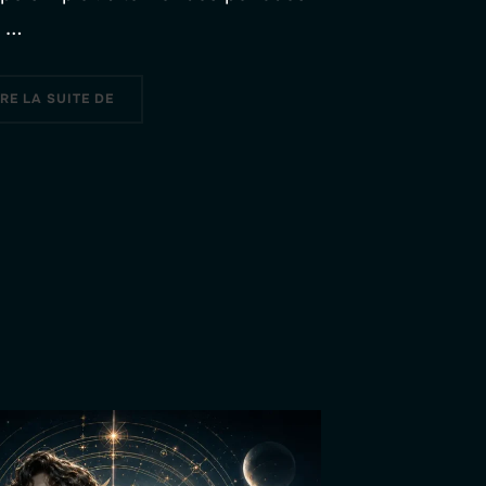
s …
« JEÛNE INTERMITTENT : COMPRENDRE LE RYTHME,
IRE LA SUITE DE