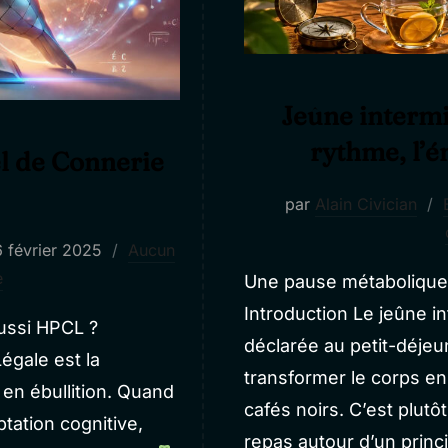
Jeûne intermi
rythme, l’é
l de Connerie
par
Alain Civician
blié
 février 2025
Aucun
e
Une pause métabolique, 
Introduction Le jeûne i
ussi HPCL ?
déclarée au petit-déjeu
égale est la
transformer le corps en
en ébullition. Quand
cafés noirs. C’est plut
tation cognitive,
repas autour d’un princ