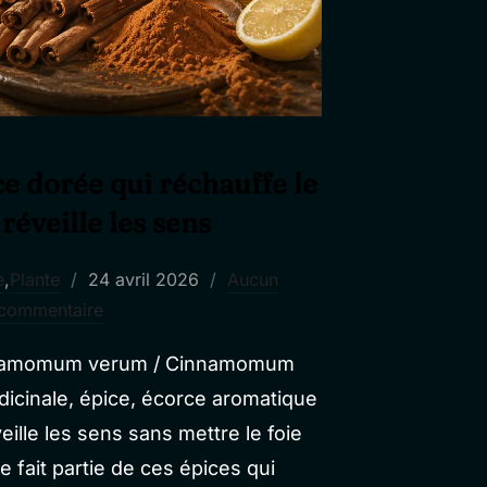
ce dorée qui réchauffe le
 réveille les sens
Publié
e
,
Plante
24 avril 2026
Aucun
le
commentaire
innamomum verum / Cinnamomum
dicinale, épice, écorce aromatique
ille les sens sans mettre le foie
 fait partie de ces épices qui