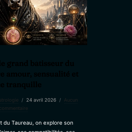
le grand bâtisseur du
e amour, sensualité et
e tranquille
Publié
strologie
24 avril 2026
Aucun
le
commentaire
et du Taureau, on explore son