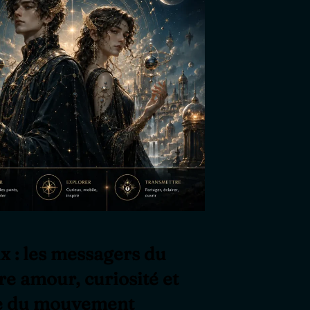
 : les messagers du
re amour, curiosité et
e du mouvement