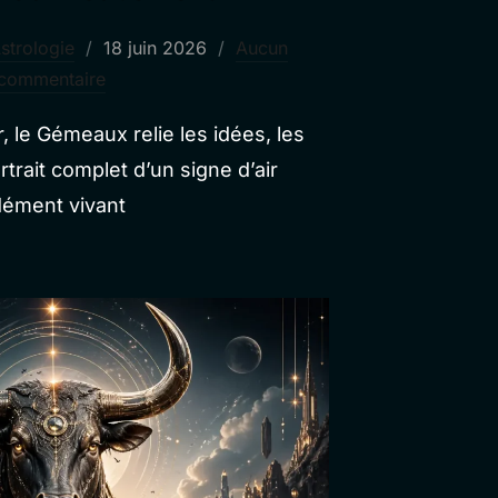
Publié
strologie
18 juin 2026
Aucun
le
commentaire
, le Gémeaux relie les idées, les
trait complet d’un signe d’air
dément vivant