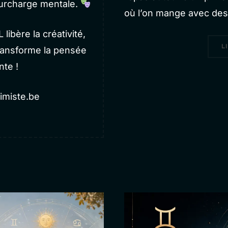
surcharge mentale.
où l’on mange avec de
bère la créativité,
L
transforme la pensée
nte !
himiste.be