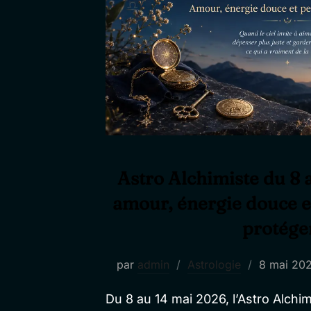
Astro Alchimiste du 8 
amour, énergie douce et
protége
Publié
par
admin
Astrologie
8 mai 20
le
Du 8 au 14 mai 2026, l’Astro Alchim