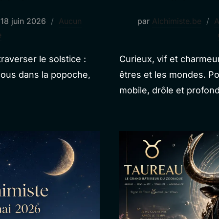
Publié
18 juin 2026
Aucun
par
Alchimiste.be
A
le
e
averser le solstice :
Curieux, vif et charmeur
usous dans la popoche,
êtres et les mondes. Por
mobile, drôle et profon