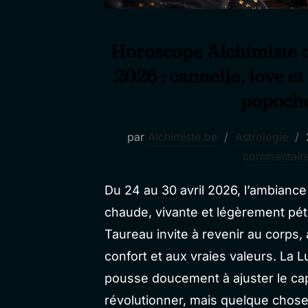
Horoscope Alchimiste d
2026 : cannelle, love e
popoch
par
Alchimiste.be
Astrologie
commentair
Du 24 au 30 avril 2026, l’ambianc
chaude, vivante et légèrement pétil
Taureau invite à revenir au corps, 
confort et aux vraies valeurs. La 
pousse doucement à ajuster le cap
révolutionner, mais quelque cho