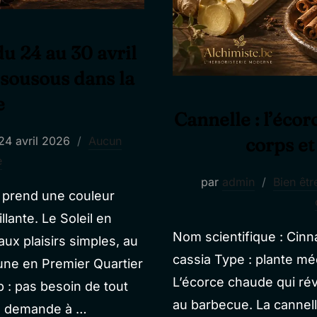
u 24 au 30 avril
t sousous dans la
e
Cannelle : l’écor
Publié
corps et
24 avril 2026
Aucun
le
e
par
admin
Bien êtr
e prend une couleur
lante. Le Soleil en
Nom scientifique : C
aux plaisirs simples, au
cassia Type : plante mé
Lune en Premier Quartier
L’écorce chaude qui réve
 : pas besoin de tout
au barbecue. La cannelle
se demande à …