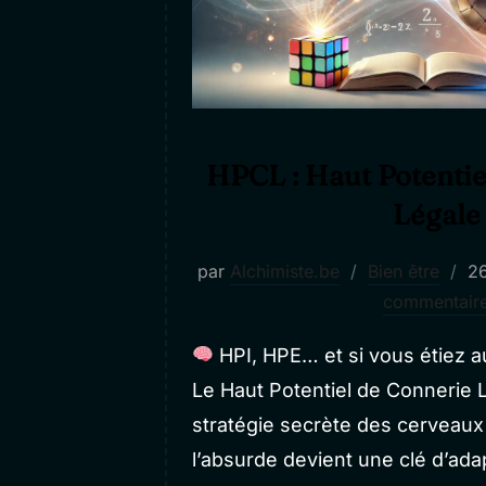
HPCL : Haut Potentie
Légale
Pu
par
Alchimiste.be
Bien être
26
le
commentair
HPI, HPE… et si vous étiez a
Le Haut Potentiel de Connerie L
stratégie secrète des cerveaux 
l’absurde devient une clé d’adap