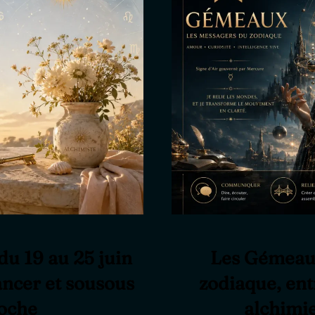
u 19 au 25 juin
Les Gémeaux
ancer et sousous
zodiaque, ent
oche
alchimi