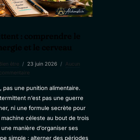
ttent : comprendre le
nergie et le cerveau
Publié
Bien être
23 juin 2026
Aucun
le
commentaire
pas une punition alimentaire.
ntermittent n’est pas une guerre
ner, ni une formule secrète pour
 machine céleste au bout de trois
ôt une manière d’organiser ses
ipe simple : alterner des périodes